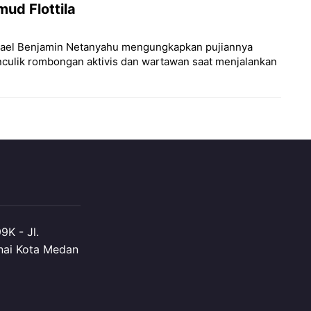
d Flottila ‎
M Israel Benjamin Netanyahu mengungkapkan pujiannya
enculik rombongan aktivis dan wartawan saat menjalankan
K - Jl.
nai Kota Medan