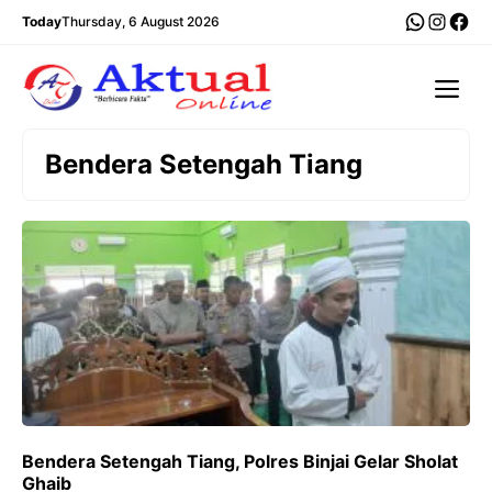
Langsung
WhatsA
Insta
Fac
Today
Thursday, 6 August 2026
ke
isi
Me
Bendera Setengah Tiang
Bendera Setengah Tiang, Polres Binjai Gelar Sholat
Ghaib