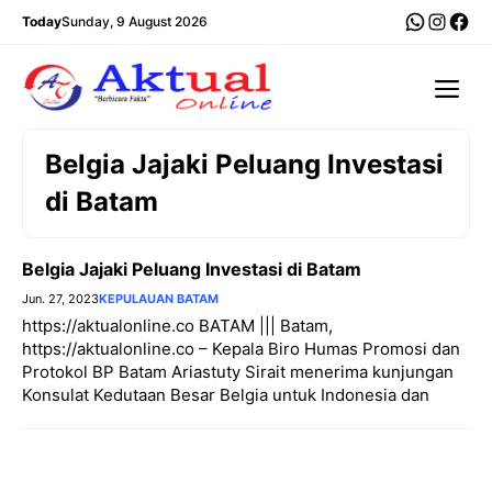
Langsung
WhatsA
Insta
Fac
Today
Sunday, 9 August 2026
ke
isi
Me
Belgia Jajaki Peluang Investasi
di Batam
Belgia Jajaki Peluang Investasi di Batam
Jun. 27, 2023
KEPULAUAN BATAM
https://aktualonline.co BATAM ||| Batam,
https://aktualonline.co – Kepala Biro Humas Promosi dan
Protokol BP Batam Ariastuty Sirait menerima kunjungan
Konsulat Kedutaan Besar Belgia untuk Indonesia dan