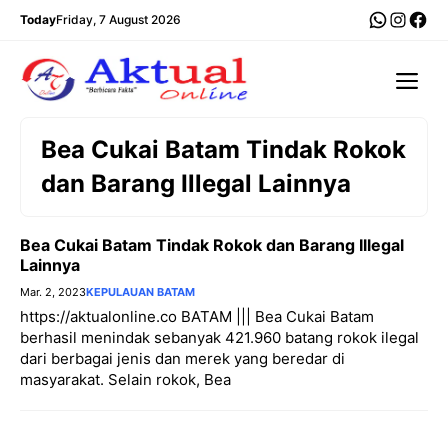
Langsung
WhatsA
Insta
Fac
Today
Friday, 7 August 2026
ke
isi
Me
Bea Cukai Batam Tindak Rokok
dan Barang Illegal Lainnya
Bea Cukai Batam Tindak Rokok dan Barang Illegal
Lainnya
Mar. 2, 2023
KEPULAUAN BATAM
https://aktualonline.co BATAM ||| Bea Cukai Batam
berhasil menindak sebanyak 421.960 batang rokok ilegal
dari berbagai jenis dan merek yang beredar di
masyarakat. Selain rokok, Bea