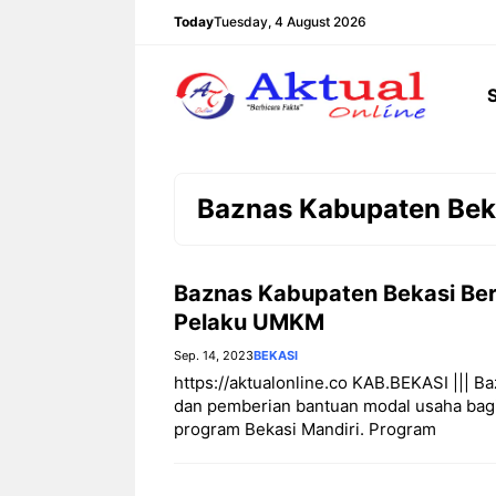
Langsung
Today
Tuesday, 4 August 2026
ke
isi
Baznas Kabupaten Bek
Baznas Kabupaten Bekasi Be
Pelaku UMKM
Sep. 14, 2023
BEKASI
https://aktualonline.co KAB.BEKASI ||| 
dan pemberian bantuan modal usaha ba
program Bekasi Mandiri. Program