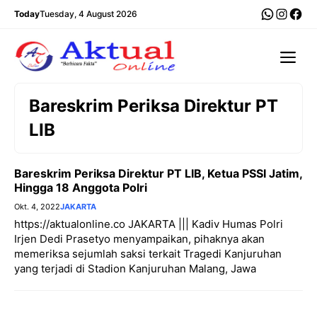
Langsung
WhatsA
Insta
Fac
Today
Tuesday, 4 August 2026
ke
isi
Me
Bareskrim Periksa Direktur PT
LIB
Bareskrim Periksa Direktur PT LIB, Ketua PSSI Jatim,
Hingga 18 Anggota Polri
Okt. 4, 2022
JAKARTA
https://aktualonline.co JAKARTA ||| Kadiv Humas Polri
Irjen Dedi Prasetyo menyampaikan, pihaknya akan
memeriksa sejumlah saksi terkait Tragedi Kanjuruhan
yang terjadi di Stadion Kanjuruhan Malang, Jawa