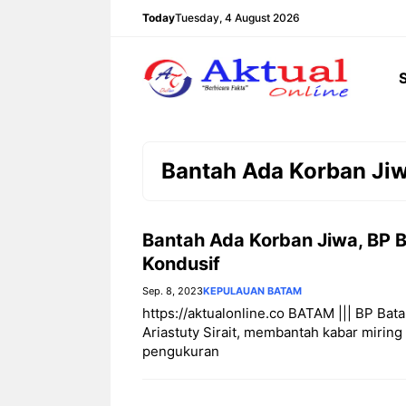
Langsung
Today
Tuesday, 4 August 2026
ke
isi
Bantah Ada Korban Ji
Bantah Ada Korban Jiwa, BP 
Kondusif
Sep. 8, 2023
KEPULAUAN BATAM
https://aktualonline.co BATAM ||| BP Ba
Ariastuty Sirait, membantah kabar mirin
pengukuran