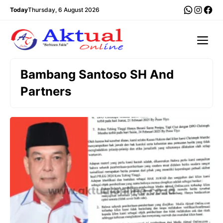
Langsung
WhatsA
Insta
Fac
Today
Thursday, 6 August 2026
ke
isi
Me
Bambang Santoso SH And
Partners