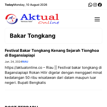
Langsung
WhatsA
Insta
Fac
Today
Monday, 10 August 2026
ke
isi
Me
Bakar Tongkang
Festival Bakar Tongkang Kenang Sejarah Tionghoa
di Bagansiapiapi
Jun. 24, 2024
RIAU
https://aktualonline.co – Riau || Festival bakar tongkang di
Bagansiapiapi Rokan Hilir digelar dengan menggaet minat
kedatangan 50 ribu wisatawan dari dalam maupun luar
negeri. Bupati Bengkalis