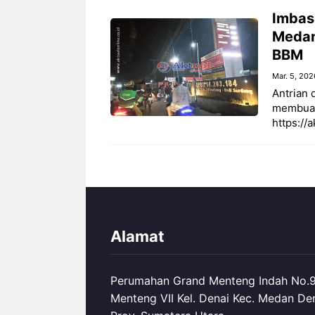
‎Imbas
Medan
BBM
Mar. 5, 202
Antrian 
membuat j
‎https:/
Alamat
Perumahan Grand Menteng Indah No.99
Menteng VII Kel. Denai Kec. Medan De