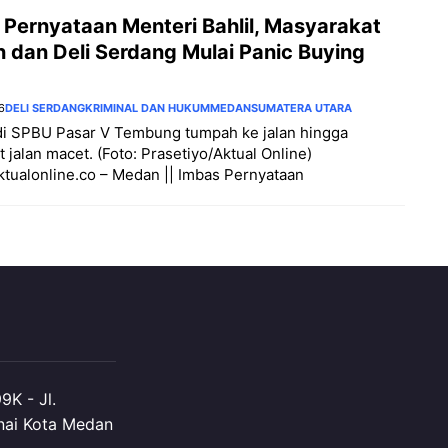
 Pernyataan Menteri Bahlil, Masyarakat
 dan Deli Serdang Mulai Panic Buying
6
DELI SERDANG
KRIMINAL DAN HUKUM
MEDAN
SUMATERA UTARA
di SPBU Pasar V Tembung tumpah ke jalan hingga
alan macet. (Foto: Prasetiyo/Aktual Online) ‎ ‎ ‎
/aktualonline.co – Medan || Imbas Pernyataan
K - Jl.
nai Kota Medan