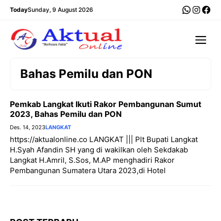
Langsung
WhatsA
Insta
Fac
Today
Sunday, 9 August 2026
ke
isi
Me
Bahas Pemilu dan PON
Pemkab Langkat Ikuti Rakor Pembangunan Sumut
2023, Bahas Pemilu dan PON
Des. 14, 2023
LANGKAT
https://aktualonline.co LANGKAT ||| Plt Bupati Langkat
H.Syah Afandin SH yang di wakilkan oleh Sekdakab
Langkat H.Amril, S.Sos, M.AP menghadiri Rakor
Pembangunan Sumatera Utara 2023,di Hotel