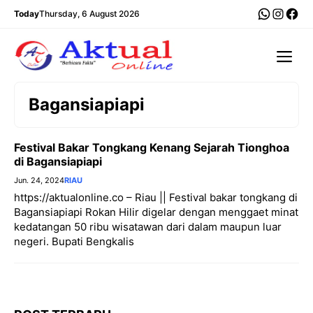
Langsung
WhatsA
Insta
Fac
Today
Thursday, 6 August 2026
ke
isi
Me
Bagansiapiapi
Festival Bakar Tongkang Kenang Sejarah Tionghoa
di Bagansiapiapi
Jun. 24, 2024
RIAU
https://aktualonline.co – Riau || Festival bakar tongkang di
Bagansiapiapi Rokan Hilir digelar dengan menggaet minat
kedatangan 50 ribu wisatawan dari dalam maupun luar
negeri. Bupati Bengkalis