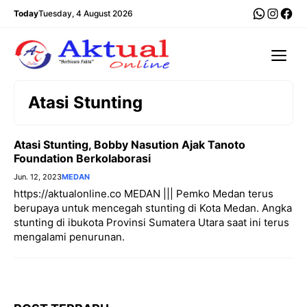
Langsung
WhatsA
Insta
Fac
Today
Tuesday, 4 August 2026
ke
isi
Me
Atasi Stunting
Atasi Stunting, Bobby Nasution Ajak Tanoto
Foundation Berkolaborasi
Jun. 12, 2023
MEDAN
https://aktualonline.co MEDAN ||| Pemko Medan terus
berupaya untuk mencegah stunting di Kota Medan. Angka
stunting di ibukota Provinsi Sumatera Utara saat ini terus
mengalami penurunan.