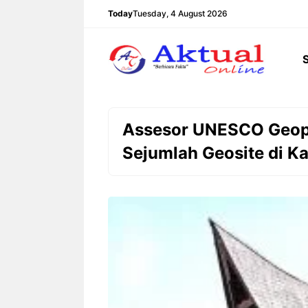
Langsung
Today
Tuesday, 4 August 2026
ke
isi
Assesor UNESCO Geopa
Sejumlah Geosite di K