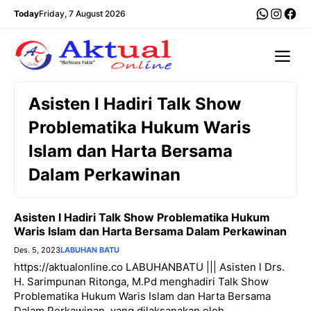
Langsung
WhatsA
Insta
Fac
Today
Friday, 7 August 2026
ke
isi
Me
Asisten I Hadiri Talk Show
Problematika Hukum Waris
Islam dan Harta Bersama
Dalam Perkawinan
Asisten I Hadiri Talk Show Problematika Hukum
Waris Islam dan Harta Bersama Dalam Perkawinan
Des. 5, 2023
LABUHAN BATU
https://aktualonline.co LABUHANBATU ||| Asisten l Drs.
H. Sarimpunan Ritonga, M.Pd menghadiri Talk Show
Problematika Hukum Waris Islam dan Harta Bersama
Dalam Perkawinan, yang dilaksanakan oleh