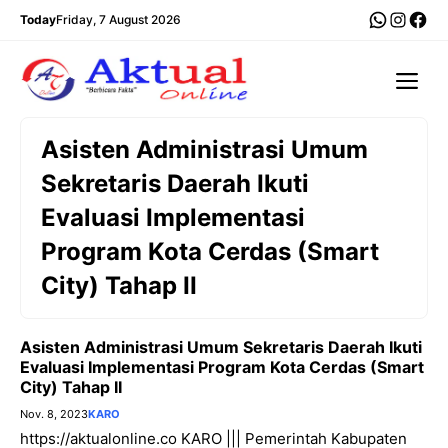
Langsung
WhatsA
Insta
Fac
Today
Friday, 7 August 2026
ke
isi
Me
Asisten Administrasi Umum
Sekretaris Daerah Ikuti
Evaluasi Implementasi
Program Kota Cerdas (Smart
City) Tahap II
Asisten Administrasi Umum Sekretaris Daerah Ikuti
Evaluasi Implementasi Program Kota Cerdas (Smart
City) Tahap II
Nov. 8, 2023
KARO
https://aktualonline.co KARO ||| Pemerintah Kabupaten