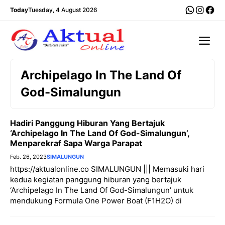
Langsung
WhatsA
Insta
Fac
Today
Tuesday, 4 August 2026
ke
isi
Me
Archipelago In The Land Of
God-Simalungun
Hadiri Panggung Hiburan Yang Bertajuk
‘Archipelago In The Land Of God-Simalungun’,
Menparekraf Sapa Warga Parapat
Feb. 26, 2023
SIMALUNGUN
https://aktualonline.co SIMALUNGUN ||| Memasuki hari
kedua kegiatan panggung hiburan yang bertajuk
‘Archipelago In The Land Of God-Simalungun’ untuk
mendukung Formula One Power Boat (F1H2O) di