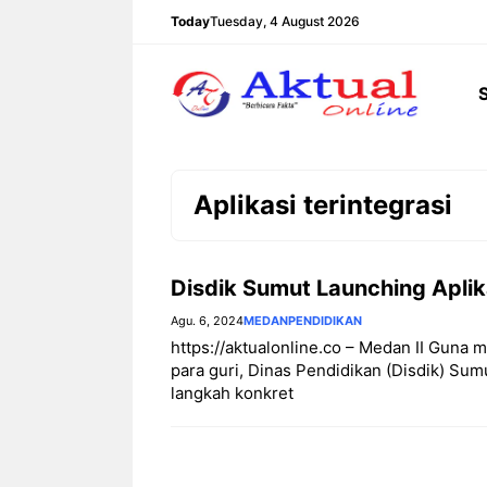
Langsung
Today
Tuesday, 4 August 2026
ke
isi
Aplikasi terintegrasi
Disdik Sumut Launching Aplik
Agu. 6, 2024
MEDAN
PENDIDIKAN
https://aktualonline.co – Medan II Gun
para guri, Dinas Pendidikan (Disdik) Sumu
langkah konkret