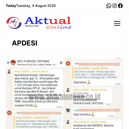
Langsung
WhatsA
Insta
Fac
Today
Tuesday, 4 August 2026
ke
isi
Me
APDESI