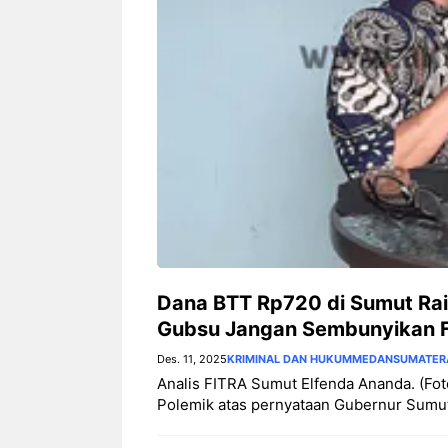
‎Dana BTT Rp720 di Sumut Rai
Gubsu Jangan Sembunyikan 
Des. 11, 2025
KRIMINAL DAN HUKUM
MEDAN
SUMATER
Analis FITRA Sumut Elfenda Ananda. (Foto: d
Polemik atas pernyataan Gubernur Sumut 