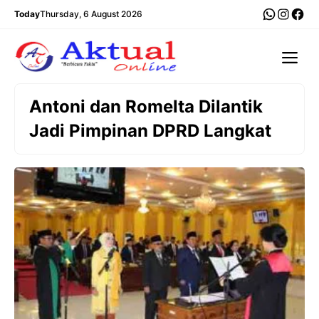
Langsung
WhatsA
Insta
Fac
Today
Thursday, 6 August 2026
ke
isi
Me
Antoni dan Romelta Dilantik
Jadi Pimpinan DPRD Langkat