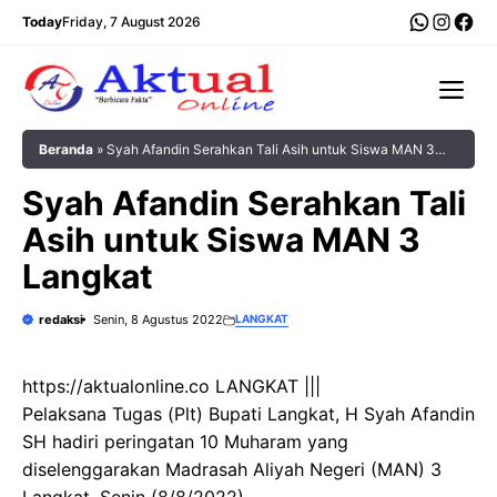
Langsung
WhatsA
Insta
Fac
Today
Friday, 7 August 2026
ke
isi
Me
Beranda
»
Syah Afandin Serahkan Tali Asih untuk Siswa MAN 3
Langkat
Syah Afandin Serahkan Tali
Asih untuk Siswa MAN 3
Langkat
redaksi
Senin, 8 Agustus 2022
LANGKAT
https://aktualonline.co LANGKAT |||
Pelaksana Tugas (Plt) Bupati Langkat, H Syah Afandin
SH hadiri peringatan 10 Muharam yang
diselenggarakan Madrasah Aliyah Negeri (MAN) 3
Langkat, Senin (8/8/2022).