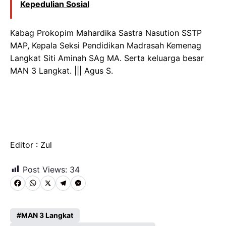
Kepedulian Sosial
Kabag Prokopim Mahardika Sastra Nasution SSTP
MAP, Kepala Seksi Pendidikan Madrasah Kemenag
Langkat Siti Aminah SAg MA. Serta keluarga besar
MAN 3 Langkat. ||| Agus S.
Editor : Zul
Post Views:
34
F
W
X
T
M
a
h
e
e
c
a
l
s
MAN 3 Langkat