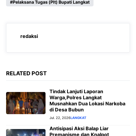
e
Pelaksana Tugas (Plt) Bupati Langkat
t
e
s
b
s
g
e
o
A
r
n
o
p
a
g
redaksi
k
p
m
e
r
RELATED POST
Tindak Lanjuti Laporan
Warga,Polres Langkat
Musnahkan Dua Lokasi Narkoba
di Desa Bubun
Jul. 22, 2026
LANGKAT
Antisipasi Aksi Balap Liar
Premanisme dan Knalpot