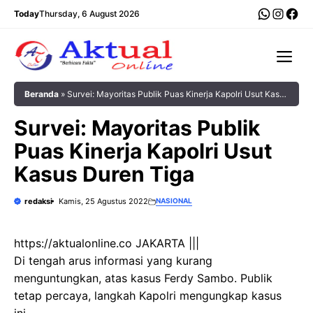
Langsung
WhatsA
Insta
Fac
Today
Thursday, 6 August 2026
ke
isi
Me
Beranda
»
Survei: Mayoritas Publik Puas Kinerja Kapolri Usut Kasus
Duren Tiga
Survei: Mayoritas Publik
Puas Kinerja Kapolri Usut
Kasus Duren Tiga
redaksi
Kamis, 25 Agustus 2022
NASIONAL
https://aktualonline.co JAKARTA |||
Di tengah arus informasi yang kurang
menguntungkan, atas kasus Ferdy Sambo. Publik
tetap percaya, langkah Kapolri mengungkap kasus
ini.