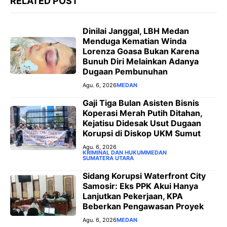
RELATED POST
r
Dinilai Janggal, LBH Medan
Menduga Kematian Winda
Lorenza Goasa Bukan Karena
Bunuh Diri Melainkan Adanya
Dugaan Pembunuhan
Agu. 6, 2026
MEDAN
‎Gaji Tiga Bulan Asisten Bisnis
Koperasi Merah Putih Ditahan,
Kejatisu Didesak Usut Dugaan
Korupsi di Diskop UKM Sumut
Agu. 6, 2026
KRIMINAL DAN HUKUM
MEDAN
SUMATERA UTARA
Sidang Korupsi Waterfront City
Samosir: Eks PPK Akui Hanya
Lanjutkan Pekerjaan, KPA
Beberkan Pengawasan Proyek
Agu. 6, 2026
MEDAN