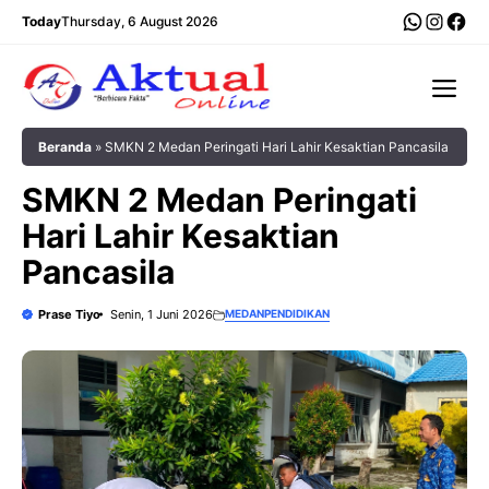
Langsung
WhatsA
Insta
Fac
Today
Thursday, 6 August 2026
ke
isi
Me
Beranda
»
SMKN 2 Medan Peringati Hari Lahir Kesaktian Pancasila
SMKN 2 Medan Peringati
Hari Lahir Kesaktian
Pancasila
Prase Tiyo
Senin, 1 Juni 2026
MEDAN
PENDIDIKAN