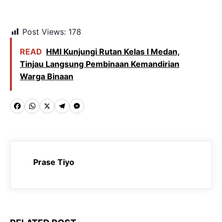
Post Views:
178
READ
HMI Kunjungi Rutan Kelas I Medan,
Tinjau Langsung Pembinaan Kemandirian
Warga Binaan
F
W
X
T
M
a
h
e
e
c
a
l
s
e
t
e
s
Prase Tiyo
b
s
g
e
o
A
r
n
o
p
a
g
k
p
m
e