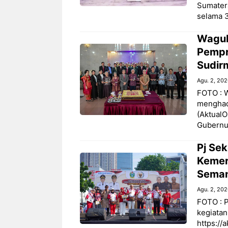
Sumatera
selama 
Wagub
Pempr
Sudir
Agu. 2, 20
FOTO : 
menghad
(AktualO
Gubernu
Pj Se
Kemer
Seman
Agu. 2, 20
FOTO : 
kegiatan
https://