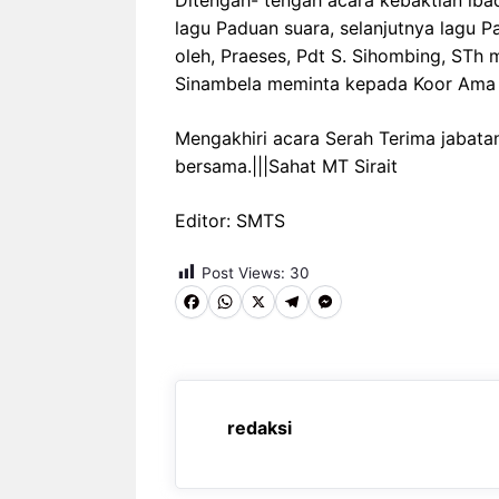
Ditengah- tengah acara kebaktian i
lagu Paduan suara, selanjutnya lagu P
oleh, Praeses, Pdt S. Sihombing, STh 
Sinambela meminta kepada Koor Ama b
Mengakhiri acara Serah Terima jabata
bersama.|||Sahat MT Sirait
Editor: SMTS
Post Views:
30
F
W
X
T
M
a
h
e
e
c
a
l
s
e
t
e
s
redaksi
b
s
g
e
o
A
r
n