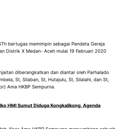
 STh bertugas memimpin sebagai Pendeta Gereja
n Distrik X Medan- Aceh mulai 19 Februari 2020
aitan diberangkatkan dan diantar oleh Parhalado
la, St, Silaban, St, Hutajulu, St, Silalahi, dan St,
oor) Ama HKBP Sempurna.
dko HMI Sumut Diduga Kongkalikong, Agenda