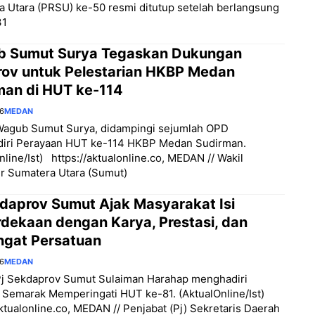
 Utara (PRSU) ke-50 resmi ditutup setelah berlangsung
31
 Sumut Surya Tegaskan Dukungan
ov untuk Pelestarian HKBP Medan
man di HUT ke-114
26
MEDAN
Wagub Sumut Surya, didampingi sejumlah OPD
iri Perayaan HUT ke-114 HKBP Medan Sudirman.
nline/Ist) https://aktualonline.co, MEDAN // Wakil
r Sumatera Utara (Sumut)
kdaprov Sumut Ajak Masyarakat Isi
dekaan dengan Karya, Prestasi, dan
gat Persatuan
26
MEDAN
Pj Sekdaprov Sumut Sulaiman Harahap menghadiri
 Semarak Memperingati HUT ke-81. (AktualOnline/Ist)
aktualonline.co, MEDAN // Penjabat (Pj) Sekretaris Daerah