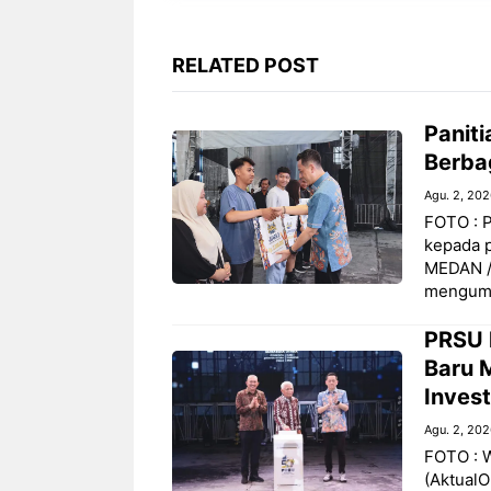
o
p
a
g
k
p
m
e
RELATED POST
r
Panit
Berba
Agu. 2, 20
FOTO : 
kepada p
MEDAN /
mengum
PRSU 
Baru 
Invest
Agu. 2, 20
FOTO : 
(AktualO