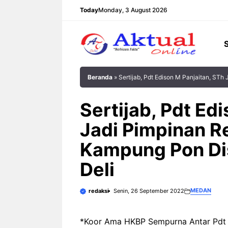
Langsung
Today
Monday, 3 August 2026
ke
isi
Beranda
»
Sertijab, Pdt Edison M Panjaitan, STh
Sertijab, Pdt Ed
Jadi Pimpinan R
Kampung Pon Dis
Deli
MEDAN
redaksi
Senin, 26 September 2022
*Koor Ama HKBP Sempurna Antar Pdt E