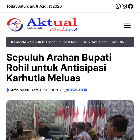
Langsung
WhatsA
Insta
Fac
Today
Saturday, 8 August 2026
ke
isi
Me
Beranda
»
Sepuluh Arahan Bupati Rohil untuk Antisipasi Karhutla
Meluas
Sepuluh Arahan Bupati
Rohil untuk Antisipasi
Karhutla Meluas
Alfin Sirait
Kamis, 24 Juli 2025
ROKAN HILIR