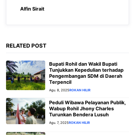
o
p
a
g
Alfin Sirait
k
p
m
e
r
RELATED POST
Bupati Rohil dan Wakil Bupati
Tunjukkan Kepedulian terhadap
Pengembangan SDM di Daerah
Terpencil
Agu. 8, 2025
ROKAN HILIR
Peduli Wibawa Pelayanan Publik,
Wabup Rohil Jhony Charles
Turunkan Bendera Lusuh
Agu. 7, 2025
ROKAN HILIR