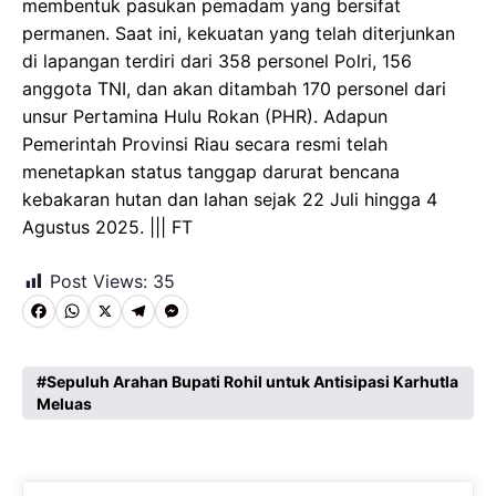
membentuk pasukan pemadam yang bersifat
permanen. Saat ini, kekuatan yang telah diterjunkan
di lapangan terdiri dari 358 personel Polri, 156
anggota TNI, dan akan ditambah 170 personel dari
unsur Pertamina Hulu Rokan (PHR). Adapun
Pemerintah Provinsi Riau secara resmi telah
menetapkan status tanggap darurat bencana
kebakaran hutan dan lahan sejak 22 Juli hingga 4
Agustus 2025. ||| FT
Post Views:
35
F
W
X
T
M
a
h
e
e
c
a
l
s
Sepuluh Arahan Bupati Rohil untuk Antisipasi Karhutla
Meluas
e
t
e
s
b
s
g
e
o
A
r
n