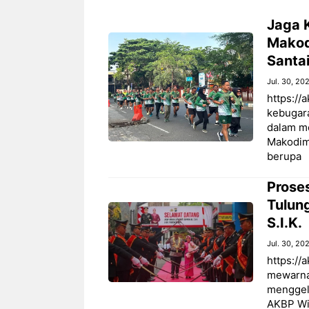
Jaga 
Makod
Santai
Jul. 30, 20
https:/
kebugara
dalam m
Makodim
berupa
Prose
Tulun
S.I.K.
Jul. 30, 20
https://
mewarnai
menggel
AKBP Wiw