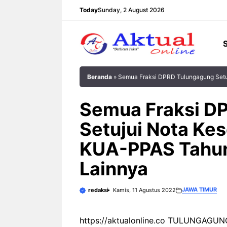
Langsung
Today
Sunday, 2 August 2026
ke
isi
Beranda
»
Semua Fraksi DPRD Tulungagung Set
Semua Fraksi D
Setujui Nota Ke
KUA-PPAS Tahun
Lainnya
JAWA TIMUR
redaksi
Kamis, 11 Agustus 2022
https://aktualonline.co TULUNGAGUNG