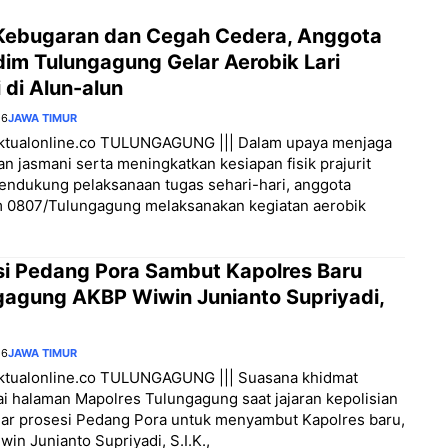
Kebugaran dan Cegah Cedera, Anggota
im Tulungagung Gelar Aerobik Lari
 di Alun-alun
26
JAWA TIMUR
/aktualonline.co TULUNGAGUNG ||| Dalam upaya menjaga
n jasmani serta meningkatkan kesiapan fisik prajurit
endukung pelaksanaan tugas sehari-hari, anggota
 0807/Tulungagung melaksanakan kegiatan aerobik
si Pedang Pora Sambut Kapolres Baru
gagung AKBP Wiwin Junianto Supriyadi,
26
JAWA TIMUR
aktualonline.co TULUNGAGUNG ||| Suasana khidmat
 halaman Mapolres Tulungagung saat jajaran kepolisian
ar prosesi Pedang Pora untuk menyambut Kapolres baru,
in Junianto Supriyadi, S.I.K.,