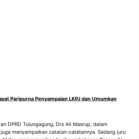
apat Paripurna Penyampaian LKPJ dan Umumkan
ran DPRD Tulungagung, Drs Ali Masrup, dalam
juga menyampaikan catatan-catatannya. Sedang juru