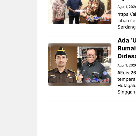
Agu. 1, 202
https://
lahan se
Serdang
Ada ‘
Rumah
Dides
Agu. 1, 202
#Edisi26
temperam
Hutagalu
Singgah