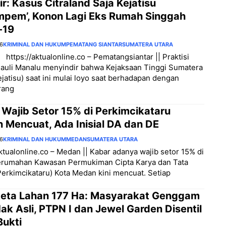
ir: Kasus Citraland Saja Kejatisu
mpem’, Konon Lagi Eks Rumah Singgah
-19
26
KRIMINAL DAN HUKUM
PEMATANG SIANTAR
SUMATERA UTARA
 https://aktualonline.co – Pematangsiantar || Praktisi
auli Manalu menyindir bahwa Kejaksaan Tinggi Sumatera
ejatisu) saat ini mulai loyo saat berhadapan dengan
rang
 Wajib Setor 15% di Perkimcikataru
 Mencuat, Ada Inisial DA dan DE
26
KRIMINAL DAN HUKUM
MEDAN
SUMATERA UTARA
aktualonline.co – Medan || Kabar adanya wajib setor 15% di
erumahan Kawasan Permukiman Cipta Karya dan Tata
erkimcikataru) Kota Medan kini mencuat. Setiap
eta Lahan 177 Ha: Masyarakat Genggam
ak Asli, PTPN I dan Jewel Garden Disentil
Bukti