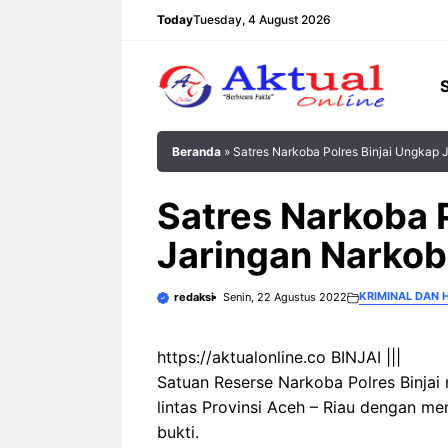
Langsung
Today
Tuesday, 4 August 2026
ke
isi
Beranda
»
Satres Narkoba Polres Binjai Ungkap J
Satres Narkoba 
Jaringan Narkoba
KRIMINAL DAN
redaksi
Senin, 22 Agustus 2022
https://aktualonline.co BINJAI |||
Satuan Reserse Narkoba Polres Binja
lintas Provinsi Aceh – Riau dengan m
bukti.