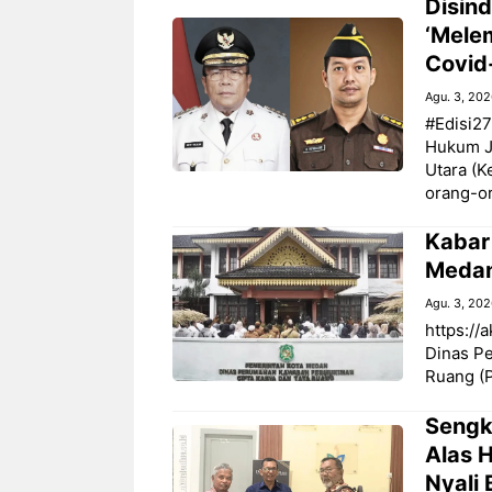
Disind
‘Mele
Covid
Agu. 3, 20
#Edisi27
Hukum J
Utara (K
orang-o
‎Kabar
Medan
Agu. 3, 20
https://
Dinas P
Ruang (P
Sengk
Alas H
Nyali 