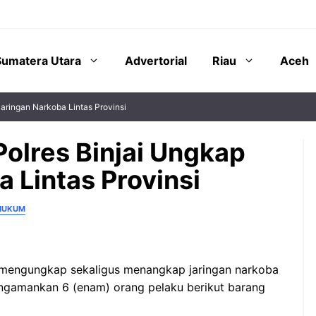
Sumatera Utara
Advertorial
Riau
Aceh
aringan Narkoba Lintas Provinsi
Polres Binjai Ungkap
 Lintas Provinsi
 HUKUM
i mengungkap sekaligus menangkap jaringan narkoba
engamankan 6 (enam) orang pelaku berikut barang