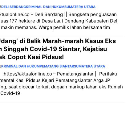
6
DELI SERDANG
KRIMINAL DAN HUKUM
SUMATERA UTARA
aktualonline.co – Deli Serdang || Sengketa penguasaan
luas 177 hektare di Desa Laut Dendang Kabupaten Deli
 makin memanas. Warga pemilik lahan bersama tim
Udang’ di Balik Marah-marah Kasus Eks
 Singgah Covid-19 Siantar, Kejatisu
ak Copot Kasi Pidsus!
6
KRIMINAL DAN HUKUM
PEMATANG SIANTAR
SUMATERA UTARA
 https://aktualonline.co – Pematangsiantar || Perilaku
ental Kasi Pidsus Kejari Pematangsiantar Arga JP
ng, saat dicecar terkait dugaan markup lahan eks Rumah
 Covid-19