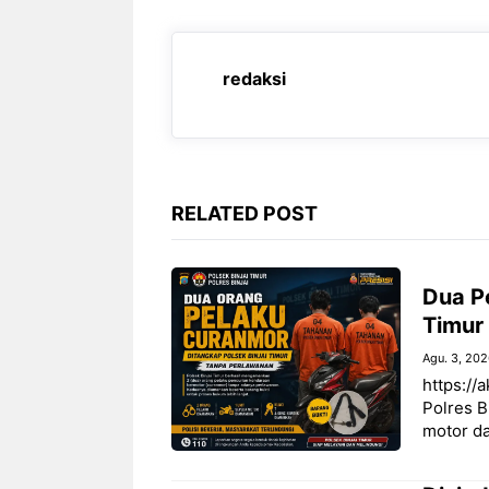
b
s
g
e
o
A
r
n
redaksi
o
p
a
g
k
p
m
e
r
RELATED POST
Dua P
Timur
Agu. 3, 20
https://a
Polres B
motor da