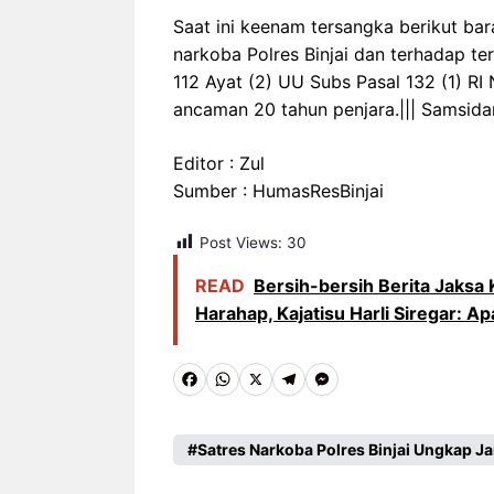
Saat ini keenam tersangka berikut ba
narkoba Polres Binjai dan terhadap te
112 Ayat (2) UU Subs Pasal 132 (1) R
ancaman 20 tahun penjara.||| Samsida
Editor : Zul
Sumber : HumasResBinjai
Post Views:
30
READ
Bersih-bersih Berita Jaksa
Harahap, Kajatisu Harli Siregar: A
F
W
X
T
M
a
h
e
e
c
a
l
s
Satres Narkoba Polres Binjai Ungkap Ja
e
t
e
s