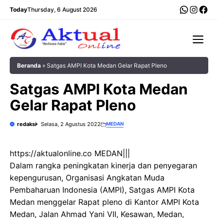
Langsung
WhatsA
Insta
Fac
Today
Thursday, 6 August 2026
ke
isi
Me
Beranda
»
Satgas AMPI Kota Medan Gelar Rapat Pleno
Satgas AMPI Kota Medan
Gelar Rapat Pleno
redaksi
Selasa, 2 Agustus 2022
MEDAN
https://aktualonline.co MEDAN|||
Dalam rangka peningkatan kinerja dan penyegaran
kepengurusan, Organisasi Angkatan Muda
Pembaharuan Indonesia (AMPI), Satgas AMPI Kota
Medan menggelar Rapat pleno di Kantor AMPI Kota
Medan, Jalan Ahmad Yani VII, Kesawan, Medan,