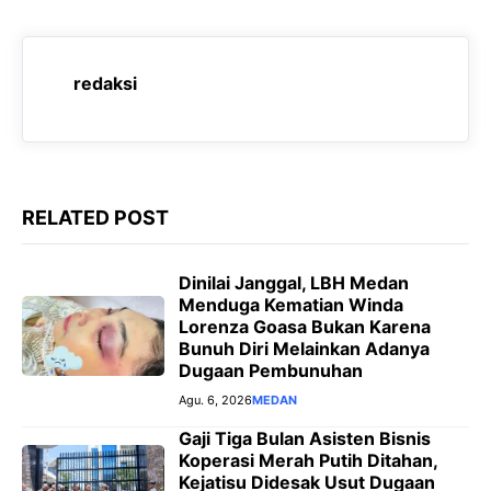
a
h
e
e
c
a
l
s
e
t
e
s
redaksi
b
s
g
e
o
A
r
n
o
p
a
g
k
p
m
e
RELATED POST
r
Dinilai Janggal, LBH Medan
Menduga Kematian Winda
Lorenza Goasa Bukan Karena
Bunuh Diri Melainkan Adanya
Dugaan Pembunuhan
Agu. 6, 2026
MEDAN
‎Gaji Tiga Bulan Asisten Bisnis
Koperasi Merah Putih Ditahan,
Kejatisu Didesak Usut Dugaan