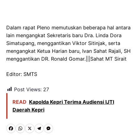
Dalam rapat Pleno memutuskan beberapa hal antara
lain mengangkat Sekretaris baru Dra. Linda Dora
Simatupang, menggantikan Viktor Sitinjak, serta
mengangkat Ketua Harian baru, Ivan Sahat Rajali, SH
menggantikan DR. Ronald Gomar.|||Sahat MT Sirait
Editor: SMTS
Post Views:
27
READ
Kapolda Kepri Terima Audiensi IJTI
Daerah Kepri
F
W
X
T
M