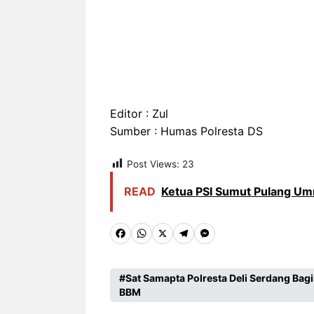
Editor : Zul
Sumber : Humas Polresta DS
Post Views:
23
READ
Ketua PSI Sumut Pulang Umr
F
W
X
T
M
a
h
e
e
c
a
l
s
Sat Samapta Polresta Deli Serdang Ba
BBM
e
t
e
s