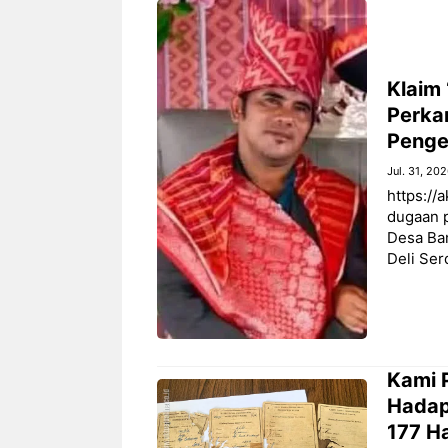
Klaim
Perka
Penge
Jul. 31, 20
https://
dugaan 
Desa Ba
Deli Se
‎Kami
Hadap
177 H