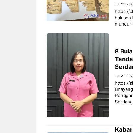
Jul. 31, 20
https://
hak sah
mundur 
8 Bul
Tanda 
Serda
Jul. 31, 20
https://
Bhayangk
Penggaru
Serdang
Kabar