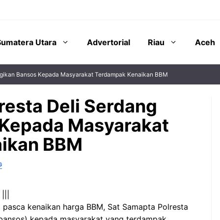
Sumatera Utara
Advertorial
Riau
Aceh
Bagikan Bansos Kepada Masyarakat Terdampak Kenaikan BBM
resta Deli Serdang
 Kepada Masyarakat
aikan BBM
G
|||
 pasca kenaikan harga BBM, Sat Samapta Polresta
 (bansos) kepada masyarakat yang terdampak