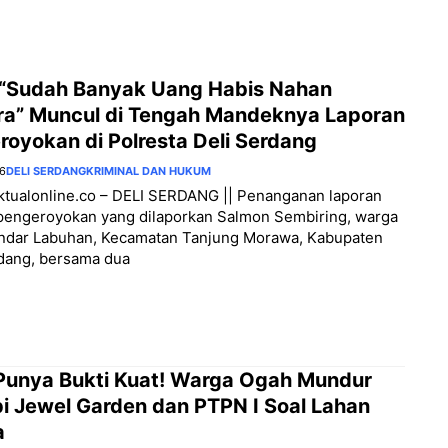
 “Sudah Banyak Uang Habis Nahan
ra” Muncul di Tengah Mandeknya Laporan
royokan di Polresta Deli Serdang
26
DELI SERDANG
KRIMINAL DAN HUKUM
aktualonline.co – DELI SERDANG || Penanganan laporan
pengeroyokan yang dilaporkan Salmon Sembiring, warga
ndar Labuhan, Kecamatan Tanjung Morawa, Kabupaten
rdang, bersama dua
 Punya Bukti Kuat! Warga Ogah Mundur
i Jewel Garden dan PTPN I Soal Lahan
a