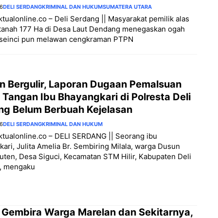
26
DELI SERDANG
KRIMINAL DAN HUKUM
SUMATERA UTARA
aktualonline.co – Deli Serdang || Masyarakat pemilik alas
 tanah 177 Ha di Desa Laut Dendang menegaskan ogah
seinci pun melawan cengkraman PTPN
an Bergulir, Laporan Dugaan Pemalsuan
Tangan Ibu Bhayangkari di Polresta Deli
ng Belum Berbuah Kejelasan
26
DELI SERDANG
KRIMINAL DAN HUKUM
aktualonline.co – DELI SERDANG || Seorang ibu
ari, Julita Amelia Br. Sembiring Milala, warga Dusun
ten, Desa Siguci, Kecamatan STM Hilir, Kabupaten Deli
, mengaku
 Gembira Warga Marelan dan Sekitarnya,