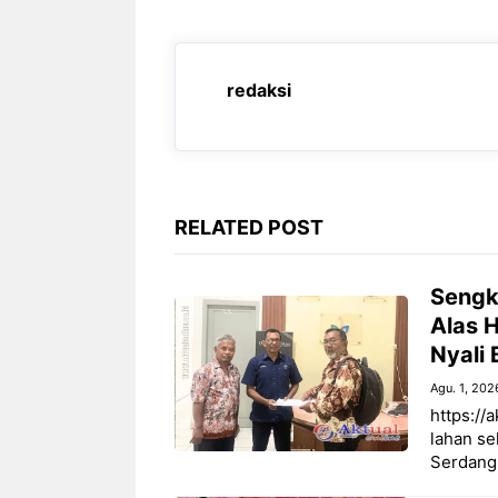
b
s
g
e
o
A
r
n
o
p
a
g
redaksi
k
p
m
e
r
RELATED POST
Sengk
Alas H
Nyali 
Agu. 1, 202
https://
lahan se
Serdang