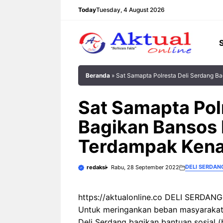
Langsung
Today
Tuesday, 4 August 2026
ke
isi
Beranda
»
Sat Samapta Polresta Deli Serdang 
Sat Samapta Pol
Bagikan Bansos
Terdampak Ken
DELI SERDAN
redaksi
Rabu, 28 September 2022
https://aktualonline.co DELI SERDANG 
Untuk meringankan beban masyarakat
Deli Serdang bagikan bantuan sosial