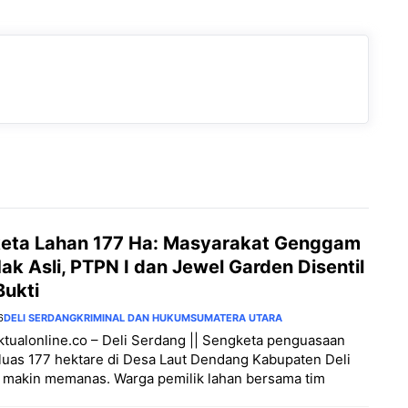
eta Lahan 177 Ha: Masyarakat Genggam
ak Asli, PTPN I dan Jewel Garden Disentil
Bukti
6
DELI SERDANG
KRIMINAL DAN HUKUM
SUMATERA UTARA
aktualonline.co – Deli Serdang || Sengketa penguasaan
luas 177 hektare di Desa Laut Dendang Kabupaten Deli
 makin memanas. Warga pemilik lahan bersama tim