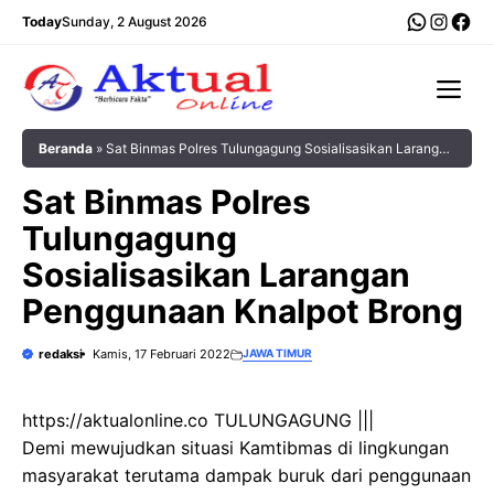
Langsung
WhatsA
Insta
Fac
Today
Sunday, 2 August 2026
ke
isi
Me
Beranda
»
Sat Binmas Polres Tulungagung Sosialisasikan Larangan
Penggunaan Knalpot Brong
Sat Binmas Polres
Tulungagung
Sosialisasikan Larangan
Penggunaan Knalpot Brong
redaksi
Kamis, 17 Februari 2022
JAWA TIMUR
https://aktualonline.co TULUNGAGUNG |||
Demi mewujudkan situasi Kamtibmas di lingkungan
masyarakat terutama dampak buruk dari penggunaan