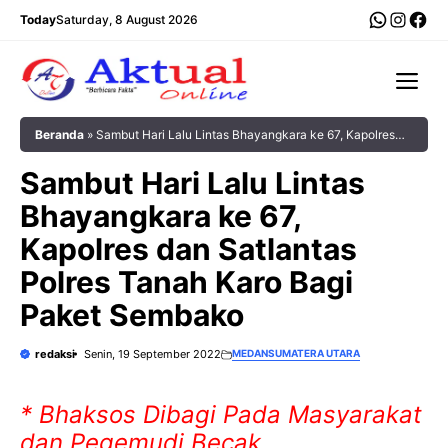
Langsung
WhatsA
Insta
Fac
Today
Saturday, 8 August 2026
ke
isi
Me
Beranda
»
Sambut Hari Lalu Lintas Bhayangkara ke 67, Kapolres
dan Satlantas Polres Tanah Karo Bagi Paket Sembako
Sambut Hari Lalu Lintas
Bhayangkara ke 67,
Kapolres dan Satlantas
Polres Tanah Karo Bagi
Paket Sembako
redaksi
Senin, 19 September 2022
MEDAN
SUMATERA UTARA
* Bhaksos Dibagi Pada Masyarakat
dan Pegemudi Becak