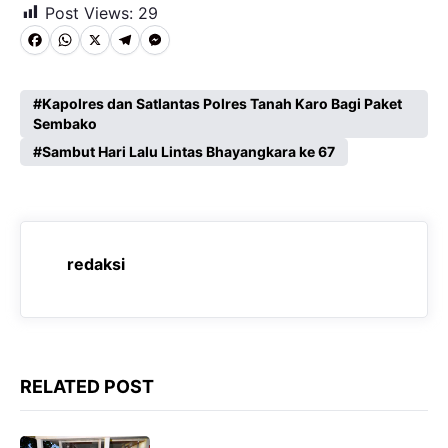
Post Views:
29
F
W
X
T
M
a
h
e
e
c
a
l
s
Kapolres dan Satlantas Polres Tanah Karo Bagi Paket
Sembako
e
t
e
s
Sambut Hari Lalu Lintas Bhayangkara ke 67
b
s
g
e
o
A
r
n
o
p
a
g
k
p
m
e
redaksi
r
RELATED POST