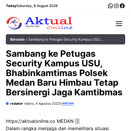
Langsung
WhatsA
Insta
Fac
Today
Saturday, 8 August 2026
ke
isi
Me
Beranda
»
Sambang ke Petugas Security Kampus USU,
Bhabinkamtimas Polsek Medan Baru Himbau Tetap Bersinergi Jaga
Sambang ke Petugas
Kamtibmas
Security Kampus USU,
Bhabinkamtimas Polsek
Medan Baru Himbau Tetap
Bersinergi Jaga Kamtibmas
redaksi
Kamis, 4 Agustus 2022
MEDAN
https://aktualonline.co MEDAN |||
Dalam rangka menjaga dan memelihara situasi