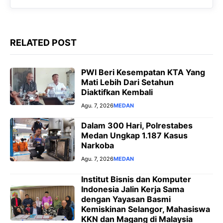
k
p
m
e
r
RELATED POST
PWI Beri Kesempatan KTA Yang
Mati Lebih Dari Setahun
Diaktifkan Kembali
Agu. 7, 2026
MEDAN
Dalam 300 Hari, Polrestabes
Medan Ungkap 1.187 Kasus
Narkoba
Agu. 7, 2026
MEDAN
Institut Bisnis dan Komputer
Indonesia Jalin Kerja Sama
dengan Yayasan Basmi
Kemiskinan Selangor, Mahasiswa
KKN dan Magang di Malaysia