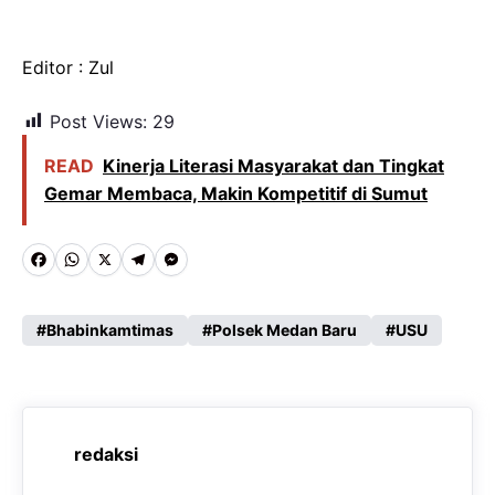
Editor : Zul
Post Views:
29
READ
Kinerja Literasi Masyarakat dan Tingkat
Gemar Membaca, Makin Kompetitif di Sumut
F
W
X
T
M
a
h
e
e
c
a
l
s
Bhabinkamtimas
Polsek Medan Baru
USU
e
t
e
s
b
s
g
e
o
A
r
n
redaksi
o
p
a
g