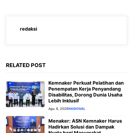
b
s
g
e
o
A
r
n
o
p
a
g
redaksi
k
p
m
e
r
RELATED POST
Kemnaker Perkuat Pelatihan dan
Penempatan Kerja Penyandang
Disabilitas, Dorong Dunia Usaha
Lebih Inklusif
Agu. 6, 2026
NASIONAL
Menaker: ASN Kemnaker Harus
Hadirkan Solusi dan Dampak
Nyata bagi Masyarakat