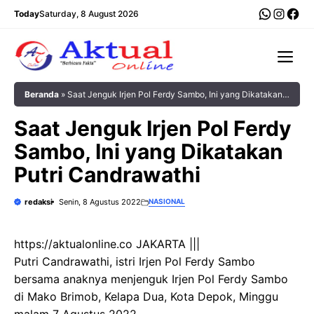
Langsung
WhatsA
Insta
Fac
Today
Saturday, 8 August 2026
ke
isi
Me
Beranda
»
Saat Jenguk Irjen Pol Ferdy Sambo, Ini yang Dikatakan
Putri Candrawathi
Saat Jenguk Irjen Pol Ferdy
Sambo, Ini yang Dikatakan
Putri Candrawathi
redaksi
Senin, 8 Agustus 2022
NASIONAL
https://aktualonline.co JAKARTA |||
Putri Candrawathi, istri Irjen Pol Ferdy Sambo
bersama anaknya menjenguk Irjen Pol Ferdy Sambo
di Mako Brimob, Kelapa Dua, Kota Depok, Minggu
malam 7 Agustus 2022.