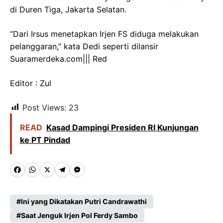
di Duren Tiga, Jakarta Selatan.
“Dari Irsus menetapkan Irjen FS diduga melakukan
pelanggaran,” kata Dedi seperti dilansir
Suaramerdeka.com||| Red
Editor : Zul
Post Views:
23
READ
Kasad Dampingi Presiden RI Kunjungan
ke PT Pindad
F
W
X
T
M
a
h
e
e
c
a
l
s
Ini yang Dikatakan Putri Candrawathi
e
Saat Jenguk Irjen Pol Ferdy Sambo
t
e
s