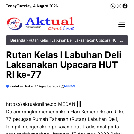
Langsung
WhatsA
Insta
Fac
Today
Tuesday, 4 August 2026
ke
isi
Me
Beranda
»
Rutan Kelas I Labuhan Deli Laksanakan Upacara HUT RI
ke-77
Rutan Kelas I Labuhan Deli
Laksanakan Upacara HUT
RI ke-77
redaksi
Rabu, 17 Agustus 2022
MEDAN
https://aktualonline.co MEDAN |||
Dalam rangka memeriahkan Hari Kemerdekaan RI ke-
77 petugas Rumah Tahanan (Rutan) Labuhan Deli,
tampil mengenakan pakaian adat tradisional pada
saat melaksanakan Upacara 17 Agustus 2022.Rabu