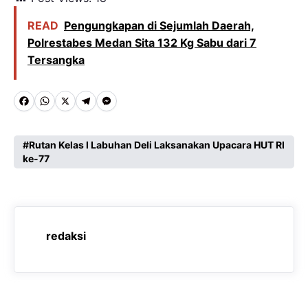
READ
Pengungkapan di Sejumlah Daerah,
Polrestabes Medan Sita 132 Kg Sabu dari 7
Tersangka
F
W
X
T
M
a
h
e
e
c
a
l
s
Rutan Kelas I Labuhan Deli Laksanakan Upacara HUT RI
ke-77
e
t
e
s
b
s
g
e
o
A
r
n
o
p
a
g
redaksi
k
p
m
e
r