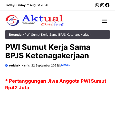
Langsung
WhatsA
Insta
Fac
Today
Sunday, 2 August 2026
ke
isi
Me
Beranda
»
PWI Sumut Kerja Sama BPJS Ketenagakerjaan
PWI Sumut Kerja Sama
BPJS Ketenagakerjaan
redaksi
Kamis, 22 September 2022
MEDAN
* Pertanggungan Jiwa Anggota PWI Sumut
Rp42 Juta