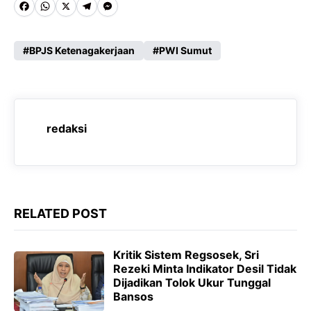
F
W
X
T
M
a
h
e
e
c
a
l
s
BPJS Ketenagakerjaan
PWI Sumut
e
t
e
s
b
s
g
e
o
A
r
n
redaksi
o
p
a
g
k
p
m
e
r
RELATED POST
Kritik Sistem Regsosek, Sri
Rezeki Minta Indikator Desil Tidak
Dijadikan Tolok Ukur Tunggal
Bansos