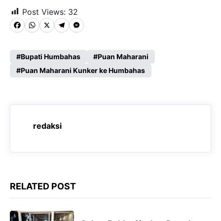
Post Views:
32
F
W
X
T
M
a
h
e
e
c
a
l
s
Bupati Humbahas
Puan Maharani
e
Puan Maharani Kunker ke Humbahas
t
e
s
b
s
g
e
o
A
r
n
o
p
a
g
redaksi
k
p
m
e
r
RELATED POST