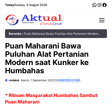
Langsung
WhatsA
Insta
Fac
Today
Sunday, 9 August 2026
ke
isi
Me
Beranda
»
Puan Maharani Bawa Puluhan Alat Pertanian Modern
saat Kunker ke Humbahas
Puan Maharani Bawa
Puluhan Alat Pertanian
Modern saat Kunker ke
Humbahas
redaksi
Kamis, 1 September 2022
SUMATERA UTARA
* Ribuan Masyarakat Humbahas Sambut
Puan Maharani