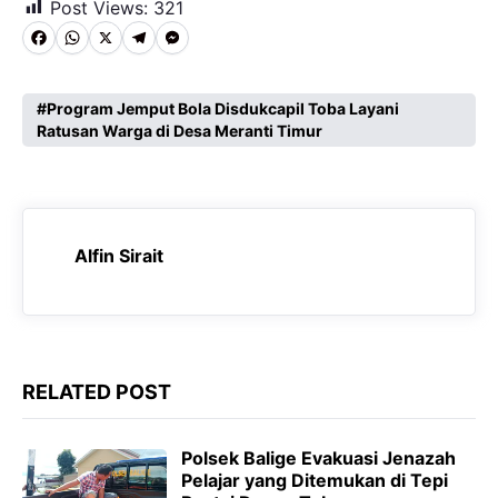
Post Views:
321
F
W
X
T
M
a
h
e
e
c
a
l
s
Program Jemput Bola Disdukcapil Toba Layani
Ratusan Warga di Desa Meranti Timur
e
t
e
s
b
s
g
e
o
A
r
n
o
p
a
g
Alfin Sirait
k
p
m
e
r
RELATED POST
Polsek Balige Evakuasi Jenazah
Pelajar yang Ditemukan di Tepi