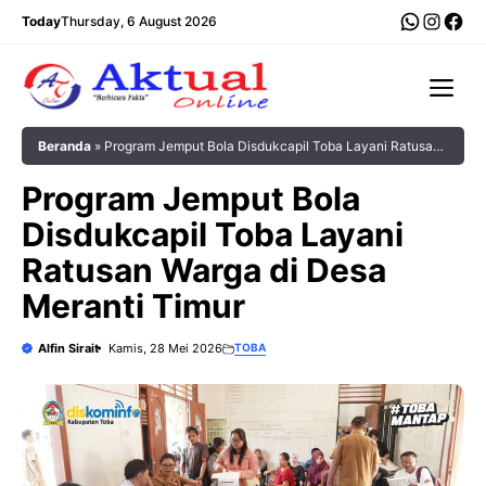
Langsung
WhatsA
Insta
Fac
Today
Thursday, 6 August 2026
ke
isi
Me
Beranda
»
Program Jemput Bola Disdukcapil Toba Layani Ratusan
Warga di Desa Meranti Timur
Program Jemput Bola
Disdukcapil Toba Layani
Ratusan Warga di Desa
Meranti Timur
Alfin Sirait
Kamis, 28 Mei 2026
TOBA