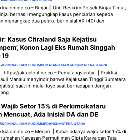
26
BINJAI
KRIMINAL DAN HUKUM
ktualonline.co – Binjai || Unit Reskrim Polsek Binjai Timur,
injai berhasil mengungkap kasus pencurian sepeda
n menangkap dua pelaku berinisial AR (40) dan
ir: Kasus Citraland Saja Kejatisu
mpem’, Konon Lagi Eks Rumah Singgah
-19
26
KRIMINAL DAN HUKUM
PEMATANG SIANTAR
SUMATERA UTARA
 https://aktualonline.co – Pematangsiantar || Praktisi
auli Manalu menyindir bahwa Kejaksaan Tinggi Sumatera
ejatisu) saat ini mulai loyo saat berhadapan dengan
rang
 Wajib Setor 15% di Perkimcikataru
 Mencuat, Ada Inisial DA dan DE
26
KRIMINAL DAN HUKUM
MEDAN
SUMATERA UTARA
aktualonline.co – Medan || Kabar adanya wajib setor 15% di
erumahan Kawasan Permukiman Cipta Karya dan Tata