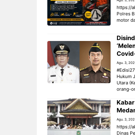
Agu. 3, 20
https://a
Polres B
motor da
Disind
‘Mele
Covid
Agu. 3, 20
#Edisi27
Hukum J
Utara (K
orang-o
‎Kabar
Medan
Agu. 3, 20
https://
Dinas P