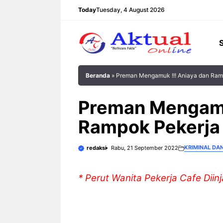
Langsung
Today
Tuesday, 4 August 2026
ke
isi
Beranda
»
Preman Mengamuk !!! Aniaya dan Ramp
Preman Mengamu
Rampok Pekerja 
KRIMINAL DA
redaksi
Rabu, 21 September 2022
* Perut Wanita Pekerja Cafe Dii