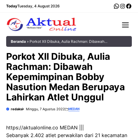
Langsung
WhatsA
Insta
Fac
Today
Tuesday, 4 August 2026
ke
isi
Me
Beranda
»
Porkot XII Dibuka, Aulia Rachman: Dibawah
Kepemimpinan Bobby Nasution Medan Berupaya Lahirkan Atlet
Porkot XII Dibuka, Aulia
Unggul
Rachman: Dibawah
Kepemimpinan Bobby
Nasution Medan Berupaya
Lahirkan Atlet Unggul
redaksi
Minggu, 7 Agustus 2022
MEDAN
https://aktualonline.co MEDAN |||
Sebanyak 2.402 atlet perwakilan dari 21 kecamatan