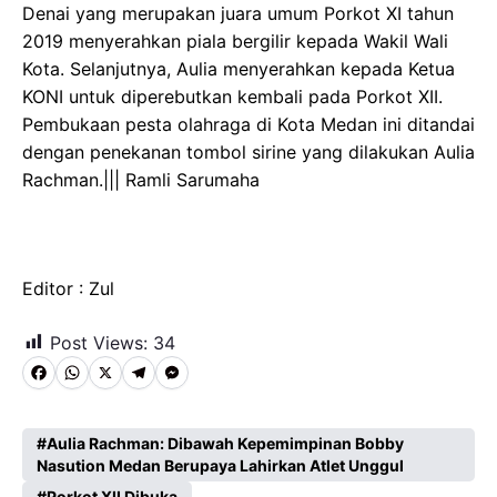
Denai yang merupakan juara umum Porkot XI tahun
2019 menyerahkan piala bergilir kepada Wakil Wali
Kota. Selanjutnya, Aulia menyerahkan kepada Ketua
KONI untuk diperebutkan kembali pada Porkot XII.
Pembukaan pesta olahraga di Kota Medan ini ditandai
dengan penekanan tombol sirine yang dilakukan Aulia
Rachman.||| Ramli Sarumaha
Editor : Zul
Post Views:
34
F
W
X
T
M
a
h
e
e
c
a
l
s
Aulia Rachman: Dibawah Kepemimpinan Bobby
Nasution Medan Berupaya Lahirkan Atlet Unggul
e
t
e
s
Porkot XII Dibuka