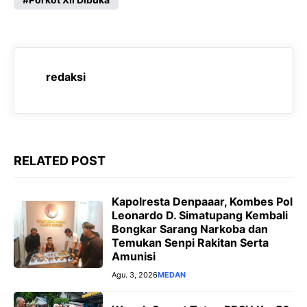
b
s
g
e
o
A
r
n
o
p
a
g
k
p
m
e
redaksi
r
RELATED POST
Kapolresta Denpaaar, Kombes Pol
Leonardo D. Simatupang Kembali
Bongkar Sarang Narkoba dan
Temukan Senpi Rakitan Serta
Amunisi
Agu. 3, 2026
MEDAN