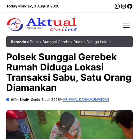
Langsung
WhatsA
Insta
Fac
Today
Monday, 3 August 2026
ke
isi
Me
Beranda
»
Polsek Sunggal Gerebek Rumah Diduga Lokasi
Transaksi Sabu, Satu Orang Diamankan
Polsek Sunggal Gerebek
Rumah Diduga Lokasi
Transaksi Sabu, Satu Orang
Diamankan
Alfin Sirait
Senin, 6 Juli 2026
KRIMINAL DAN HUKUM
MEDAN