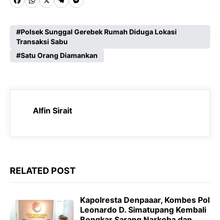
F
W
X
T
M
a
h
e
e
c
a
l
s
Polsek Sunggal Gerebek Rumah Diduga Lokasi
Transaksi Sabu
e
t
e
s
Satu Orang Diamankan
b
s
g
e
o
A
r
n
o
p
a
g
k
p
m
e
Alfin Sirait
r
RELATED POST
Kapolresta Denpaaar, Kombes Pol
Leonardo D. Simatupang Kembali
Bongkar Sarang Narkoba dan