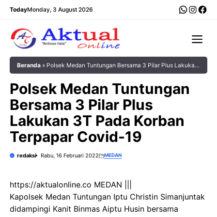
Langsung
WhatsA
Insta
Fac
Today
Monday, 3 August 2026
ke
isi
Me
Beranda
»
Polsek Medan Tuntungan Bersama 3 Pilar Plus Lakukan
3T Pada Korban Terpapar Covid-19
Polsek Medan Tuntungan
Bersama 3 Pilar Plus
Lakukan 3T Pada Korban
Terpapar Covid-19
redaksi
Rabu, 16 Februari 2022
MEDAN
https://aktualonline.co MEDAN |||
Kapolsek Medan Tuntungan Iptu Christin Simanjuntak
didampingi Kanit Binmas Aiptu Husin bersama