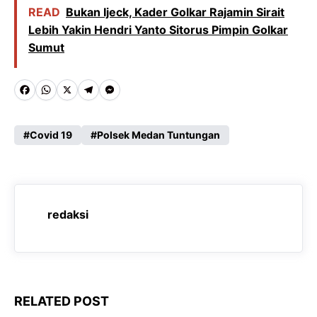
READ
Bukan Ijeck, Kader Golkar Rajamin Sirait
Lebih Yakin Hendri Yanto Sitorus Pimpin Golkar
Sumut
F
W
X
T
M
a
h
e
e
c
a
l
s
Covid 19
Polsek Medan Tuntungan
e
t
e
s
b
s
g
e
o
A
r
n
redaksi
o
p
a
g
k
p
m
e
r
RELATED POST