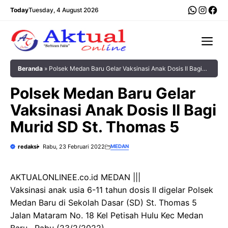
Langsung
WhatsA
Insta
Fac
Today
Tuesday, 4 August 2026
ke
isi
Me
Beranda
»
Polsek Medan Baru Gelar Vaksinasi Anak Dosis II Bagi
Murid SD St. Thomas 5
Polsek Medan Baru Gelar
Vaksinasi Anak Dosis II Bagi
Murid SD St. Thomas 5
redaksi
Rabu, 23 Februari 2022
MEDAN
AKTUALONLINEE.co.id MEDAN |||
Vaksinasi anak usia 6-11 tahun dosis II digelar Polsek
Medan Baru di Sekolah Dasar (SD) St. Thomas 5
Jalan Mataram No. 18 Kel Petisah Hulu Kec Medan
Baru , Rabu (23/2/2022).