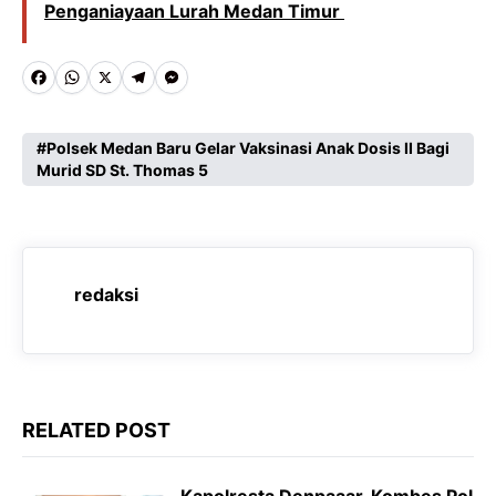
Penganiayaan Lurah Medan Timur
F
W
X
T
M
a
h
e
e
c
a
l
s
Polsek Medan Baru Gelar Vaksinasi Anak Dosis II Bagi
Murid SD St. Thomas 5
e
t
e
s
b
s
g
e
o
A
r
n
o
p
a
g
redaksi
k
p
m
e
r
RELATED POST