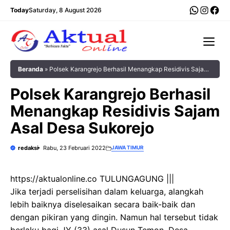
Langsung
WhatsA
Insta
Fac
Today
Saturday, 8 August 2026
ke
isi
Me
Beranda
»
Polsek Karangrejo Berhasil Menangkap Residivis Sajam
Asal Desa Sukorejo
Polsek Karangrejo Berhasil
Menangkap Residivis Sajam
Asal Desa Sukorejo
redaksi
Rabu, 23 Februari 2022
JAWA TIMUR
https://aktualonline.co TULUNGAGUNG |||
Jika terjadi perselisihan dalam keluarga, alangkah
lebih baiknya diselesaikan secara baik-baik dan
dengan pikiran yang dingin. Namun hal tersebut tidak
berlaku bagi JY (33) asal Dusun Temon, Desa