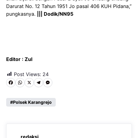
Darurat No. 12 Tahun 1951 Jo pasal 406 KUH Pidana,”
pungkasnya.
||| Dodik/NN95
Editor : Zul
Post Views:
24
F
W
X
T
M
a
h
e
e
c
a
l
s
Polsek Karangrejo
e
t
e
s
b
s
g
e
o
A
r
n
redaksi