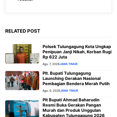
o
p
a
g
k
p
m
e
r
RELATED POST
Polsek Tulungagung Kota Ungkap
Penipuan Janji Nikah, Korban Rugi
Rp 622 Juta
Agu. 7, 2026
JAWA TIMUR
Plt. Bupati Tulungagung
Launching Gerakan Nasional
Pembagian Bendera Merah Putih
Agu. 6, 2026
JAWA TIMUR
Plt Bupati Ahmad Baharudin
Resmi Buka Gerakan Pangan
Murah dan Produk Unggulan
Kabupaten Tulungagung 2026