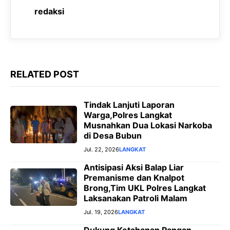
o
A
r
n
redaksi
o
p
a
g
k
p
m
e
r
RELATED POST
Tindak Lanjuti Laporan
Warga,Polres Langkat
Musnahkan Dua Lokasi Narkoba
di Desa Bubun
Jul. 22, 2026
LANGKAT
Antisipasi Aksi Balap Liar
Premanisme dan Knalpot
Brong,Tim UKL Polres Langkat
Laksanakan Patroli Malam
Jul. 19, 2026
LANGKAT