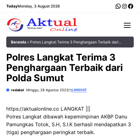
Langsung
WhatsA
Insta
Fac
Today
Monday, 3 August 2026
ke
isi
Me
Beranda
»
Polres Langkat Terima 3 Penghargaan Terbaik dari
Polda Sumut
Polres Langkat Terima 3
Penghargaan Terbaik dari
Polda Sumut
redaksi
Minggu, 28 Agustus 2022
LANGKAT
https://aktualonline.co LANGKAT |||
Polres Langkat dibawah kepemimpinan AKBP Danu
Pamungkas Totok, S.H, S.I.K berhasil mendapatkan 3
(tiga) penghargaan peringkat terbaik.