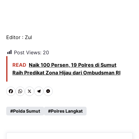
Editor : Zul
Post Views:
20
READ
Naik 100 Persen, 19 Polres di Sumut
Raih Predikat Zona Hijau dari Ombudsman RI
F
W
X
T
M
a
h
e
e
c
a
l
s
Polda Sumut
Polres Langkat
e
t
e
s
b
s
g
e