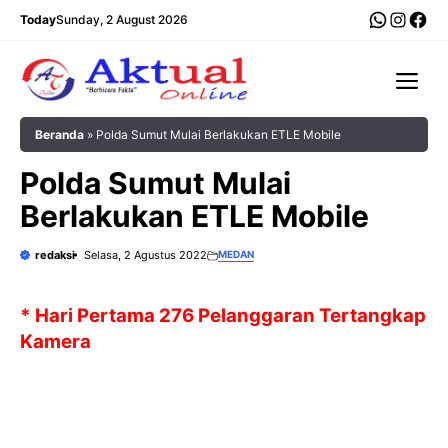
Langsung
WhatsA
Insta
Fac
Today
Sunday, 2 August 2026
ke
isi
Me
Beranda
»
Polda Sumut Mulai Berlakukan ETLE Mobile
Polda Sumut Mulai
Berlakukan ETLE Mobile
redaksi
Selasa, 2 Agustus 2022
MEDAN
* Hari Pertama 276 Pelanggaran Tertangkap
Kamera