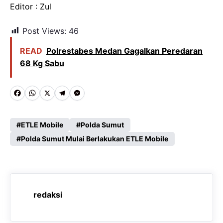
Editor : Zul
Post Views:
46
READ
Polrestabes Medan Gagalkan Peredaran
68 Kg Sabu
F
W
X
T
M
a
h
e
e
c
a
l
s
ETLE Mobile
Polda Sumut
e
Polda Sumut Mulai Berlakukan ETLE Mobile
t
e
s
b
s
g
e
o
A
r
n
o
p
a
g
redaksi
k
p
m
e