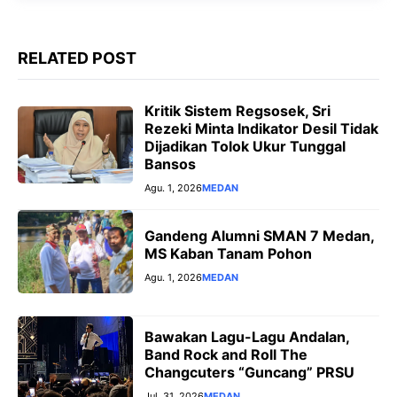
r
RELATED POST
Kritik Sistem Regsosek, Sri
Rezeki Minta Indikator Desil Tidak
Dijadikan Tolok Ukur Tunggal
Bansos
Agu. 1, 2026
MEDAN
‎Gandeng Alumni SMAN 7 Medan,
MS Kaban Tanam Pohon
Agu. 1, 2026
MEDAN
Bawakan Lagu-Lagu Andalan,
Band Rock and Roll The
Changcuters “Guncang” PRSU
Jul. 31, 2026
MEDAN