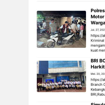
Polre
Motor
Warga
Jul. 27, 20
https://
Kriminal
mengama
kuat mer
BRI B
Harki
Mei. 20, 2
https://
Branch O
Kebangki
BRI,Rabu
Simul