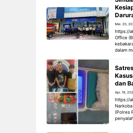
Kesia
Darur
Mei. 20, 2
https://
Office (
kebakar
dalam me
Satre
Kasus
dan B
Apr. 19, 20
https://
Narkoba
(Polres 
penyalah