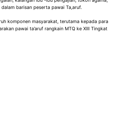
galan, kalangan ibu -ibu pengajian, tokoh agama,
 dalam barisan peserta pawai Ta,aruf.
uruh komponen masyarakat, terutama kepada para
rakan pawai ta’aruf rangkain MTQ ke XIII Tingkat