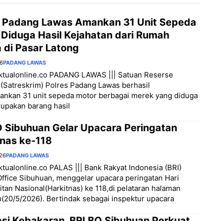
s Padang Lawas Amankan 31 Unit Sepeda
 Diduga Hasil Kejahatan dari Rumah
 di Pasar Latong
26
PADANG LAWAS
aktualonline.co PADANG LAWAS ||| Satuan Reserse
 (Satreskrim) Polres Padang Lawas berhasil
nkan 31 unit sepeda motor berbagai merek yang diduga
upakan barang hasil
O Sibuhuan Gelar Upacara Peringatan
tnas ke-118
026
PADANG LAWAS
aktualonline.co PALAS ||| Bank Rakyat Indonesia (BRI)
ffice Sibuhuan, menggelar upacara peringatan Hari
tan Nasional(Harkitnas) ke 118,di pelataran halaman
(20/5/2026). Bertindak sebagai inspektur upacara
asi Kebakaran, BRI BO Sibuhuan Perkuat