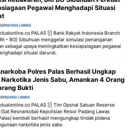
psiagaan Pegawai Menghadapi Situasi
at
026
PADANG LAWAS
aktualonline.co PALAS ||| Bank Rakyat Indonesia Branch
BRI – BO) Sibuhuan menggelar simulasi penanganan
an sebagai upaya meningkatkan kesiapsiagaan pegawai
nghadapi situasi darurat.
snarkoba Polres Palas Berhasil Ungkap
 Narkotika Jenis Sabu, Amankan 4 Orang
arang Bukti
26
PADANG LAWAS
aktualonline.co PALAS ||| Tim Opsnal Satuan Reserse
 (Sat Resnarkoba) Kepolisian Resor Padang Lawas
Palas) kembali berhasil mengungkap tindak pidana
gunaan narkotika jenis sabu