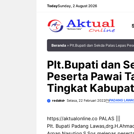
Langsung
Today
Sunday, 2 August 2026
ke
isi
Beranda
»
Plt.Bupati dan Sekda Palas Lepas Pes
Plt.Bupati dan S
Peserta Pawai Ta
Tingkat Kabupa
PADANG LAWA
redaksi
Selasa, 22 Februari 2022
https://aktualonline.co PALAS |||
Plt. Bupati Padang Lawas,drg.H.Ahma
Arpan Nasution.S.Sos melepas pesert