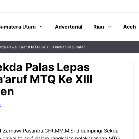
Sumatera Utara
Advertorial
Riau
Aceh
erta Pawai Ta’aruf MTQ Ke XIII Tingkat Kabupaten
ekda Palas Lepas
’aruf MTQ Ke XIII
ten
S
d Zarnawi Pasaribu.CHt.MM.M.Si didampingi Sekda
a pawai ta,aruf dalam rangkaian pelakasanaan MTQ