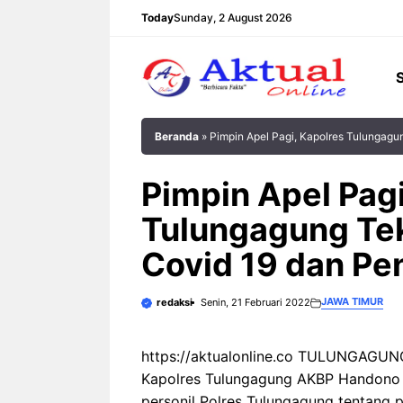
Langsung
Today
Sunday, 2 August 2026
ke
isi
Beranda
»
Pimpin Apel Pagi, Kapolres Tulunga
Pimpin Apel Pagi
Tulungagung Te
Covid 19 dan P
JAWA TIMUR
redaksi
Senin, 21 Februari 2022
https://aktualonline.co TULUNGAGUNG
Kapolres Tulungagung AKBP Handono 
personil Polres Tulungagung tentang