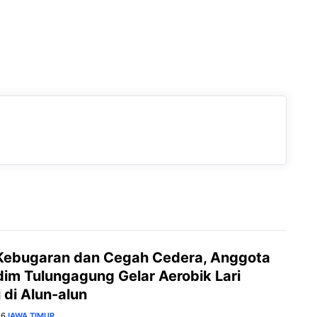
Kebugaran dan Cegah Cedera, Anggota
im Tulungagung Gelar Aerobik Lari
 di Alun-alun
26
JAWA TIMUR