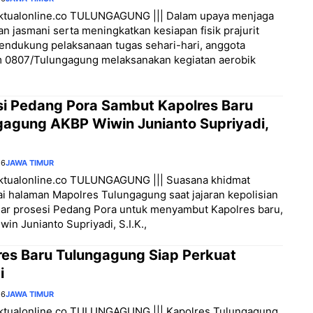
/aktualonline.co TULUNGAGUNG ||| Dalam upaya menjaga
n jasmani serta meningkatkan kesiapan fisik prajurit
endukung pelaksanaan tugas sehari-hari, anggota
 0807/Tulungagung melaksanakan kegiatan aerobik
si Pedang Pora Sambut Kapolres Baru
gagung AKBP Wiwin Junianto Supriyadi,
26
JAWA TIMUR
aktualonline.co TULUNGAGUNG ||| Suasana khidmat
 halaman Mapolres Tulungagung saat jajaran kepolisian
ar prosesi Pedang Pora untuk menyambut Kapolres baru,
in Junianto Supriyadi, S.I.K.,
res Baru Tulungagung Siap Perkuat
i
26
JAWA TIMUR
/aktualonline.co TULUNGAGUNG ||| Kapolres Tulungagung