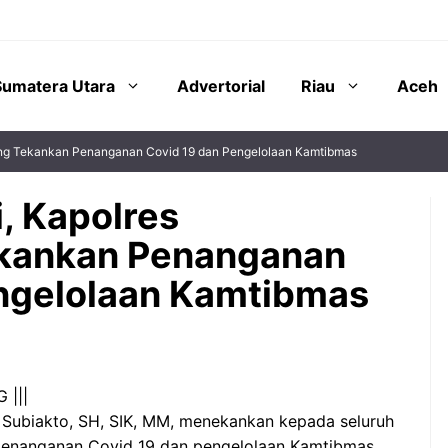
Sumatera Utara
Advertorial
Riau
Aceh
gung Tekankan Penanganan Covid 19 dan Pengelolaan Kamtibmas
, Kapolres
kankan Penanganan
engelolaan Kamtibmas
 |||
Subiakto, SH, SIK, MM, menekankan kepada seluruh
 penanganan Covid 19 dan pengelolaan Kamtibmas.