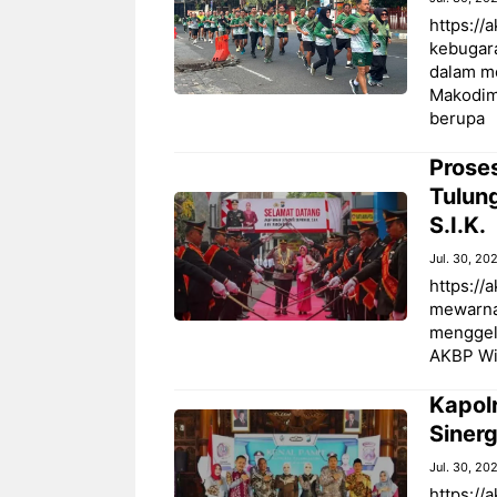
https:/
kebugara
dalam m
Makodim
berupa
Prose
Tulun
S.I.K.
Jul. 30, 20
https://
mewarnai
menggel
AKBP Wiw
Kapol
Sinerg
Jul. 30, 20
https:/