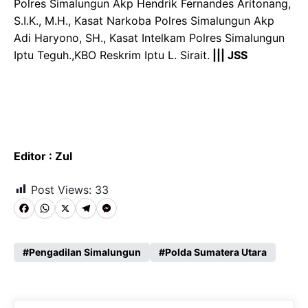
Polres Simalungun Akp Hendrik Fernandes Aritonang,
S.I.K., M.H., Kasat Narkoba Polres Simalungun Akp
Adi Haryono, SH., Kasat Intelkam Polres Simalungun
Iptu Teguh.,KBO Reskrim Iptu L. Sirait.
||| JSS
Editor : Zul
Post Views:
33
F
W
X
T
M
a
h
e
e
c
a
l
s
Pengadilan Simalungun
Polda Sumatera Utara
e
t
e
s
b
s
g
e