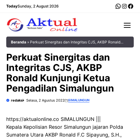
Langsung
WhatsA
Insta
Fac
Today
Sunday, 2 August 2026
ke
isi
Me
Beranda
»
Perkuat Sinergitas dan Integritas CJS, AKBP Ronald
Kunjungi Ketua Pengadilan Simalungun
Perkuat Sinergitas dan
Integritas CJS, AKBP
Ronald Kunjungi Ketua
Pengadilan Simalungun
redaksi
Selasa, 2 Agustus 2022
SIMALUNGUN
https://aktualonline.co SIMALUNGUN |||
Kepala Kepolisian Resor Simalungun jajaran Polda
Sumatera Utara AKBP Ronald F.C Sipayung, S.H.,