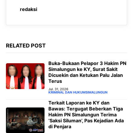
o
A
r
n
redaksi
o
p
a
g
k
p
m
e
r
RELATED POST
‎Buka-Bukaan Pelapor 3 Hakim PN
Simalungun ke KY, Surat Sakit
Dicuekin dan Ketukan Palu Jalan
Terus ‎
Jul. 31, 2026
KRIMINAL DAN HUKUM
SIMALUNGUN
‎Terkait Laporan ke KY dan
Bawas: Tergugat Beberkan Tiga
Hakim PN Simalungun Terima
‘Saksi Siluman’, Pas Kejadian Ada
di Penjara