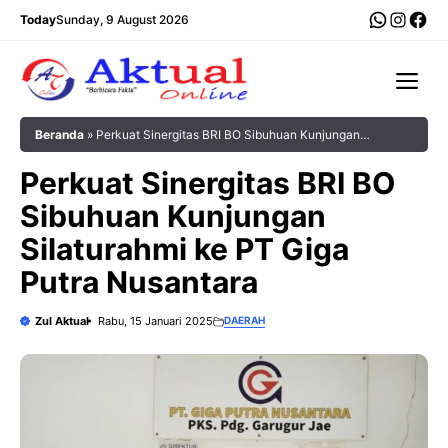
Langsung
WhatsA
Insta
Fac
Today
Sunday, 9 August 2026
ke
isi
Me
Beranda
»
Perkuat Sinergitas BRI BO Sibuhuan Kunjungan
Silaturahmi ke PT Giga Putra Nusantara
Perkuat Sinergitas BRI BO
Sibuhuan Kunjungan
Silaturahmi ke PT Giga
Putra Nusantara
Zul Aktual
Rabu, 15 Januari 2025
DAERAH