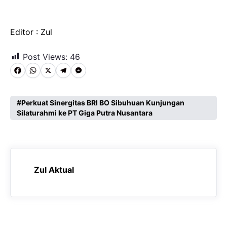
Editor : Zul
Post Views:
46
F
W
X
T
M
a
h
e
e
c
a
l
s
Perkuat Sinergitas BRI BO Sibuhuan Kunjungan
Silaturahmi ke PT Giga Putra Nusantara
e
t
e
s
b
s
g
e
o
A
r
n
o
p
a
g
Zul Aktual
k
p
m
e
r